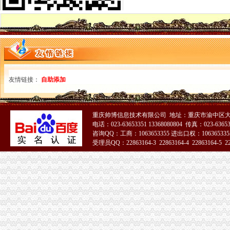
渝北龙溪、冉家坝、龙山、北环、松树桥周边修换服务-龙溪
龙溪股份：五届二十五次董事会决议公告_龙溪股份（）_公告
广东惠州博罗龙溪开票店需要办什么手续,我新手,什么都不知道
中国电信股份有限公司玉环龙溪营业厅联系方式_信用报告_工商信息-
【58同城】重庆渝北龙溪院开荒保洁公司_龙溪院开荒保洁价格
荔湾区龙溪凤西二路修换装艺林东街开汽车保险柜
湖州龙溪街道开鑫烧烤店_【电话地址_招聘信息_注册信息_信用信息_
友情链接：
自助添加
开汽车开修各种汽车、龙溪开汽车、明记_广州市荔湾区百信通
龙溪股份：六届二十五次董事会决议公告_龙溪股份（003592）_公告
龙溪股份：六届十二次董事会决议公告_龙溪股份（）_公告正
中国邮政集团公司湖南省武冈市龙溪邮政支局_【电话地址_招聘信息_
重庆帅博信息技术有限公司 地址：重庆市渝中区大
电话：023-63653351 13368080804 传真：023-6365
渝北区龙溪街道开味杂店联系方式_信用报告_工商信息-启信宝
咨询QQ：工商：1063653355 进出口权：1063653355
山西省平顺县龙溪新城村开苗烟酒副食店
受理员QQ：22863164-3 22863164-4 22863164-5 228
龙溪股份（）_实时行_证券之星
51La
龙溪开公司
【重庆龙溪小学校创业板开通怎么开有条件股权质押】价格_厂家_图
【龙溪香岸】3.18龙溪沿街带租铺限量开抢98折钜惠送家电_龙溪香岸
乐清市阀门厂气动蝶阀 龙溪商会与青田铸制阀门协会配开进步两天阀
重庆具公司重庆龙溪修换销售安装指纹密码-直辖市重庆
【提前看】12日公告精选：龙溪股份减持兴业证券185万股_证券时报网
【58同城】重庆渝北龙溪香港公司注册_注册香港公司_离岸公司注册