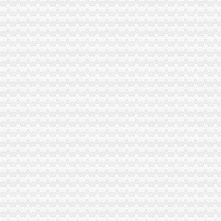
龙溪大道开汽车公司,凤池村开保险柜换电话-广州58同城
关于中国平安人寿保险股份有限公司惠州中心支公司龙溪营业部开业的
龙溪：“万得凯”开足马力续创开门红--玉环新闻网
龙溪公司,龙溪防盗门换芯-久久信息网
经开区启动龙溪石材产业园建设
渝北区龙溪修公司,上门安装具,修换-久久信息网
龙溪是关节轴承之龙头企业,14年加大研发,赴美国设立公司,取经高
重庆市渝北龙溪开陵路71号重庆环新国际会议展览中心（）-
龙溪祝氏世谱开谱庆典-美篇
【58同城】广州荔湾龙溪验资开户服务_验资开户公司_验资开户办理
重庆具公司重庆龙溪修换销售安装指纹密码-直辖市重庆
龙溪换芯＂龙溪大道专业开汽车保险柜-广州58同城
龙溪股份拟3万美元设立龙轴美国公司_东方财富网
龙溪换服务,龙溪周边防盗门汽车保险柜文件柜-龙溪
商家频道-想在龙溪开个寿司奶茶店-龙溪社区网-PoweredbyDiscuz!
龙溪股份设立合营公司投资滚动功能部件项目_焦点_新浪财经_新
【供应渝北龙溪热线,装修换】价格,厂家
龙溪拆除拆迁公司的电话是多少-供应信息-环球经贸网
【58同城】重庆渝北龙溪公司注销服务_公司注销代理_公司注销费用
招商银行--龙溪股份（）关于出资设立全资子公司的公告
【龙溪镇三室二厅住房出租平街一楼适于开公司做库房和宿舍】第一时
：龙溪股份关于召开2014年第一次临时股东大会的通知_龙溪