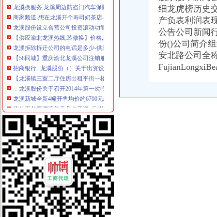
细龙虎榜历史
商家频道-想在龙溪开个寿司奶茶店-龙溪社区网-PoweredbyDiscuz!
产负表利润表
龙溪股份设立合营公司投资滚动功能部件项目_焦点_新浪财经_新
【供应渝北龙溪热线,装修换】价格,厂家
公告公司新闻
龙溪拆除拆迁公司的电话是多少-供应信息-环球经贸网
份()公司简
【58同城】重庆渝北龙溪公司注销服务_公司注销代理_公司注销费用
安北路公司全称
招商银行--龙溪股份（）关于出资设立全资子公司的公告
FujianLong
【龙溪镇三室二厅住房出租平街一楼适于开公司做库房和宿舍】第一时
：龙溪股份关于召开2014年第一次临时股东大会的通知_龙溪
龙溪新城全新4幢开售均价约6700元/平（图）-导购-江门乐居网
德化石龙溪漂流每天几点开漂_泉州周边游_欣欣旅游网
我在龙溪工地开人货梯,2016欠我一千元,2017年一分工资没拿到-免
龙溪股份：2016年度责任报告_搜狐财经_搜狐网
22日龙溪股份开收盘预测-龙溪股份（）股吧-和讯股吧
没有战略投资者,龙溪这垃圾决定自己开干种关节轴承项目_龙溪股
龙溪股份公司声明_龙溪股份（sh）_股吧_新浪股吧
湖州龙溪街道开鑫烧烤店
龙溪股份_标签_网易财经
[公司]龙溪股份拟3万美元设立龙轴美国公司_焦点_新浪财经_新浪网
龙溪股份（）_公司资料_证券之星
经开区龙溪河改河及金字电缆西侧土方工程中标结果-中国采招网
【图】龙溪地委开现场会提出6项具体措施。厦门全市售粮自动化1958