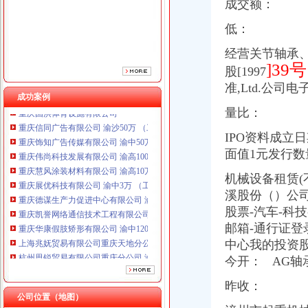
成交额：
低：
经营关节轴承、
]39
股[1997
准,Ltd.公司电
成功案例
重庆国洪体育设施有限公司
量比：
重庆信同广告有限公司 渝沙50万 （工商注册）
重庆饰知广告传媒有限公司 渝中50万 （工商注册）
IPO资料成立日期
重庆伟尚科技发展有限公司 渝高100万 （工商注册）
面值1元发行数量
重庆慧风涂装材料有限公司 渝高10万 （工商注册）
重庆展优科技有限公司 渝中3万 （工商注册）
机械设备租赁(
重庆德谋生产力促进中心有限公司 渝大10万 （工商注册）
溪股份（）公司资
重庆凯誉网络通信技术工程有限公司渝中分公司 （工商注册）
股票-汽车-科技
重庆华康假肢矫形有限公司 渝中120万 （增资）
邮箱-通行证登
上海兆妩贸易有限公司重庆天地分公司 渝中 （工商注册）
中心我的投资
杭州思锐贸易有限公司重庆分公司 渝中 （工商注册）
今开： AG轴
重庆国洪体育设施有限公司
重庆信同广告有限公司 渝沙50万 （工商注册）
昨收：
重庆饰知广告传媒有限公司 渝中50万 （工商注册）
公司位置（地图）
重庆伟尚科技发展有限公司 渝高100万 （工商注册）