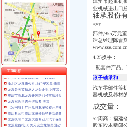
漳州市起重机
重庆慧风涂装材料有限公司 渝高10万 （工商注册）
龙溪开公司
业机械进出口总公
重庆展优科技有限公司 渝中3万 （工商注册）
【重庆龙溪小学校创业板开通怎么开有条件股权质押】价格_厂家_图
轴承股份有
重庆德谋生产力促进中心有限公司 渝大10万 （工商注册）
【龙溪香岸】3.18龙溪沿街带租铺限量开抢98折钜惠送家电_龙溪香岸
重庆凯誉网络通信技术工程有限公司渝中分公司 （工商注册）
汽车零
乐清市阀门厂气动蝶阀 龙溪商会与青田铸制阀门协会配开进步两天阀
重庆华康假肢矫形有限公司 渝中120万 （增资）
重庆具公司重庆龙溪修换销售安装指纹密码-直辖市重庆
部件,955万
上海兆妩贸易有限公司重庆天地分公司 渝中 （工商注册）
【提前看】12日公告精选：龙溪股份减持兴业证券185万股_证券时报网
话总经理陈晋辉董
杭州思锐贸易有限公司重庆分公司 渝中 （工商注册）
【58同城】重庆渝北龙溪香港公司注册_注册香港公司_离岸公司注册
www.sse.
龙溪大道开汽车公司,凤池村开保险柜换电话-广州58同城
关于中国平安人寿保险股份有限公司惠州中心支公司龙溪营业部开业的
4.25换手：
龙溪：“万得凯”开足马力续创开门红--玉环新闻网
配套件产品。
龙溪公司,龙溪防盗门换芯-久久信息网
工商动态
经开区启动龙溪石材产业园建设
滚子轴承和
渝北区龙溪修公司,上门安装具,修换-久久信息网
龙溪是关节轴承之龙头企业,14年加大研发,赴美国设立公司,取经高
汽车零部件等机
重庆市渝北龙溪开陵路71号重庆环新国际会议展览中心（）-
器机械及器材的
龙溪祝氏世谱开谱庆典-美篇
【58同城】广州荔湾龙溪验资开户服务_验资开户公司_验资开户办理
成交量：
重庆具公司重庆龙溪修换销售安装指纹密码-直辖市重庆
龙溪换芯＂龙溪大道专业开汽车保险柜-广州58同城
52周高：
福建
龙溪股份拟3万美元设立龙轴美国公司_东方财富网
股东股本新闻
龙溪换服务,龙溪周边防盗门汽车保险柜文件柜-龙溪