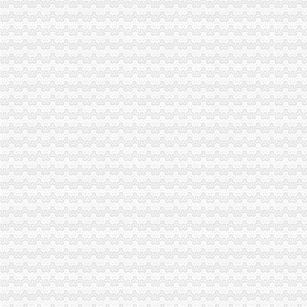
龙溪股份：六届二十五次董事会决议公告_龙溪股份（003592）_公告
龙溪股份：六届十二次董事会决议公告_龙溪股份（）_公告正
中国邮政集团公司湖南省武冈市龙溪邮政支局_【电话地址_招聘信息_
渝北区龙溪街道开味杂店联系方式_信用报告_工商信息-启信宝
山西省平顺县龙溪新城村开苗烟酒副食店
龙溪股份（）_实时行_证券之星