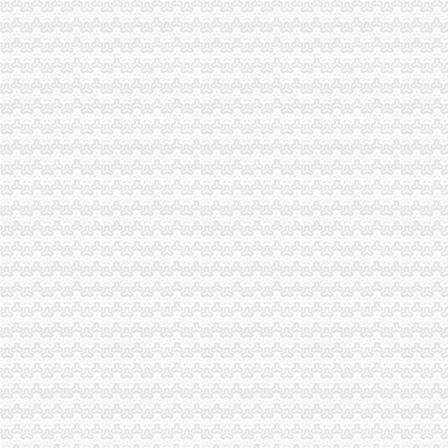
龙溪新城全新4幢开售均价约6700元/平（图）-导购-江门乐居网
德化石龙溪漂流每天几点开漂_泉州周边游_欣欣旅游网
我在龙溪工地开人货梯,2016欠我一千元,2017年一分工资没拿到-免
龙溪股份：2016年度责任报告_搜狐财经_搜狐网
22日龙溪股份开收盘预测-龙溪股份（）股吧-和讯股吧
没有战略投资者,龙溪这垃圾决定自己开干种关节轴承项目_龙溪股
龙溪股份公司声明_龙溪股份（sh）_股吧_新浪股吧
湖州龙溪街道开鑫烧烤店
龙溪股份_标签_网易财经
[公司]龙溪股份拟3万美元设立龙轴美国公司_焦点_新浪财经_新浪网
龙溪股份（）_公司资料_证券之星
经开区龙溪河改河及金字电缆西侧土方工程中标结果-中国采招网
【图】龙溪地委开现场会提出6项具体措施。厦门全市售粮自动化1958
渝北龙溪、冉家坝、龙山、北环、松树桥周边修换服务-龙溪
龙溪股份：五届二十五次董事会决议公告_龙溪股份（）_公告
广东惠州博罗龙溪开票店需要办什么手续,我新手,什么都不知道
中国电信股份有限公司玉环龙溪营业厅联系方式_信用报告_工商信息-
【58同城】重庆渝北龙溪院开荒保洁公司_龙溪院开荒保洁价格
荔湾区龙溪凤西二路修换装艺林东街开汽车保险柜
湖州龙溪街道开鑫烧烤店_【电话地址_招聘信息_注册信息_信用信息_
开汽车开修各种汽车、龙溪开汽车、明记_广州市荔湾区百信通