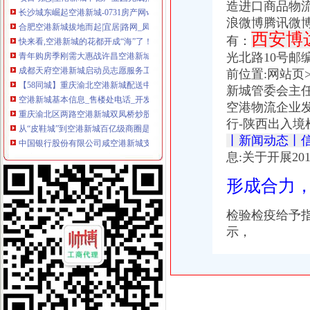
长沙城东崛起空港新城-0731房产网www.0731fdc.com
造进口商品物
合肥空港新城拔地而起|宜居|路网_凤凰资讯
浪微博腾讯微博
快来看,空港新城的花都开成“海”了！-咸论坛-华商论坛
西安博
有：
青年购房季刚需大惠战许昌空港新城5月31日盛大开选-导购-许昌乐居
光北路10号邮
成都天府空港新城启动员志愿服务工作(图)_凤凰资讯
前位置:网站页
【58同城】重庆渝北空港新城配送中心_空港新城生活配送服务公司
空港新城基本信息_售楼处电话_开发商_配套信息-许昌乐居
新城管委会主
重庆渝北区两路空港新城双凤桥炒股票开户联系人
空港物流企业
从“皮鞋城”到空港新城百亿级商圈是如何蜕变的-两江新区官网
行-陕西出入境
中国银行股份有限公司咸空港新城支行_【电话地址_招聘信息_注册
丨新闻动态丨
天府国际空港新城将建3座再生水厂_新闻_大众网
息:关于开展201
3万人居住的空港新城再添“168”学校！未来经开大社区落户合肥大
机场快线K04开通可直达空港新城枢纽站-上游新闻汇聚向上的力量
形成合力
重庆空港,空港新城。保险柜防盗门,换芯-久久信息网
合肥新桥空港新城规划启动规划面积为100平方公里__万家热线-安徽
检验检疫给予
济南空港新城装修_济南空港新城装修
示，
619、686路起点站延伸|起点|空港新城|兰桂_新浪新闻
【狐侃NO.147】经开区也有超级综合体了绿地空港新城已在拿地-南昌
飞航地服落户西咸新区空港新城|飞航地服落户西咸新区空港新城-空港
西咸新区空港新城召开T5站前综合商务区城市设计国际竞赛评审会-空
经开北现5000+空港新城纯新盘一览-合肥新房网-房天下
西咸新区空港新城召开T5站前综合商务区城市设计国际竞赛评审会_搜