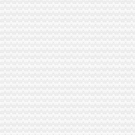
咸机场空港新城秦塬酒店预订,咸机场空港新城秦塬酒店价格_地
开放广场+叠水景观空港新城总部大楼将成新地标-重庆搜狐焦点
空港新城华丽升级港城国际抢房正当时-房产新闻-重庆搜狐焦点网
中国新城镇参与拓展扬州空港新城|新城镇|拓展|空港新城_新浪财经_新
付3万畅享空港大生活8月9日空港新城盛大开盘-导购-许昌乐居网
【重庆空港新城公司保洁公司_企业保洁_单位保洁】-重庆赶集网
空港新城-楼盘详-许昌腾讯房产
关于中国农业银行股份有限公司西安空港新城支行开业的批复
【58同城】空港新城IT外包_空港新城IT外包公司_空港新城IT外包服务
西咸新区空港新城自贸综合服务大厅启用_未来网
成都天府国际空港新城规划曝光人化开敞空间设计-本地资讯-装一网
东开馨园_空港新城_楼盘对比分析-许昌乐居
项目动态|空港新城中德产业园完成招标蓝开家电投产-我爱铺网
长沙城东崛起空港新城-0731房产网www.0731fdc.com
合肥空港新城拔地而起|宜居|路网_凤凰资讯
快来看,空港新城的花都开成“海”了！-咸论坛-华商论坛
青年购房季刚需大惠战许昌空港新城5月31日盛大开选-导购-许昌乐居
成都天府空港新城启动员志愿服务工作(图)_凤凰资讯
【58同城】重庆渝北空港新城配送中心_空港新城生活配送服务公司
空港新城基本信息_售楼处电话_开发商_配套信息-许昌乐居
重庆渝北区两路空港新城双凤桥炒股票开户联系人