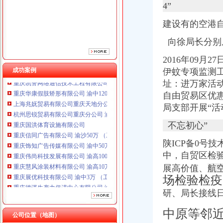
重庆国洪体育设施有限公司
4”
重庆信同广告有限公司 渝沙50万 （工商注册）
重庆饰知广告传媒有限公司 渝中50万 （工商注册）
建设有的空港
重庆伟尚科技发展有限公司 渝高100万 （工商注册）
向徐局长分别
重庆慧风涂装材料有限公司 渝高10万 （工商注册）
重庆展优科技有限公司 渝中3万 （工商注册）
2016年09
重庆德谋生产力促进中心有限公司 渝大10万 （工商注册）
成功案例
伊蚊专项监测工
重庆凯誉网络通信技术工程有限公司渝中分公司 （工商注册）
址：进万家活
重庆华康假肢矫形有限公司 渝中120万 （增资）
自由贸易区优
上海兆妩贸易有限公司重庆天地分公司 渝中 （工商注册）
杭州思锐贸易有限公司重庆分公司 渝中 （工商注册）
局支部开展“活
重庆国洪体育设施有限公司
不忘初心”
重庆信同广告有限公司 渝沙50万 （工商注册）
重庆饰知广告传媒有限公司 渝中50万 （工商注册）
陕ICP备0号技
重庆伟尚科技发展有限公司 渝高100万 （工商注册）
中，自贸区检
重庆慧风涂装材料有限公司 渝高10万 （工商注册）
展高价值、
航
重庆展优科技有限公司 渝中3万 （工商注册）
场检验检疫
重庆德谋生产力促进中心有限公司 渝大10万 （工商注册）
重庆凯誉网络通信技术工程有限公司渝中分公司 （工商注册）
研、局长接线日
重庆华康假肢矫形有限公司 渝中120万 （增资）
上海兆妩贸易有限公司重庆天地分公司 渝中 （工商注册）
中原等邻
公司位置（地图）
杭州思锐贸易有限公司重庆分公司 渝中 （工商注册）