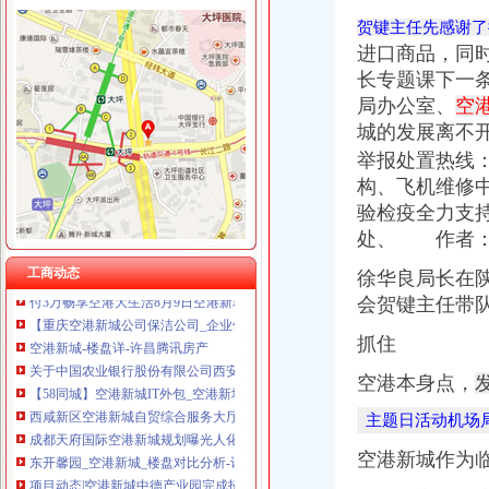
贺键主任先感谢了
进口商品，同
长专题课下一
局办公室、
空
空港新城开公司
城的发展离不
空港新城列入住建部重大计划这些低价盘身价要涨-合肥搜狐焦点
举报
处置热
线
空港新城房价网,2018空港新城房价走势图,重庆渝北空港新城二手房
构、飞机维修
咸机场空港新城秦塬酒店预订,咸机场空港新城秦塬酒店价格_地
验检疫全力支
开放广场+叠水景观空港新城总部大楼将成新地标-重庆搜狐焦点
处、 作者
空港新城华丽升级港城国际抢房正当时-房产新闻-重庆搜狐焦点网
中国新城镇参与拓展扬州空港新城|新城镇|拓展|空港新城_新浪财经_新
工商动态
徐华良局长在
付3万畅享空港大生活8月9日空港新城盛大开盘-导购-许昌乐居网
会贺键主任带
【重庆空港新城公司保洁公司_企业保洁_单位保洁】-重庆赶集网
空港新城-楼盘详-许昌腾讯房产
抓住
关于中国农业银行股份有限公司西安空港新城支行开业的批复
【58同城】空港新城IT外包_空港新城IT外包公司_空港新城IT外包服务
空港本身点，
西咸新区空港新城自贸综合服务大厅启用_未来网
主题日活动机场
成都天府国际空港新城规划曝光人化开敞空间设计-本地资讯-装一网
东开馨园_空港新城_楼盘对比分析-许昌乐居
空港新城作为
项目动态|空港新城中德产业园完成招标蓝开家电投产-我爱铺网