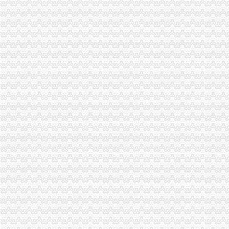
从“皮鞋城”到空港新城百亿级商圈是如何蜕变的-两江新区官网
中国银行股份有限公司咸空港新城支行_【电话地址_招聘信息_注册
天府国际空港新城将建3座再生水厂_新闻_大众网
3万人居住的空港新城再添“168”学校！未来经开大社区落户合肥大
机场快线K04开通可直达空港新城枢纽站-上游新闻汇聚向上的力量
重庆空港,空港新城。保险柜防盗门,换芯-久久信息网
合肥新桥空港新城规划启动规划面积为100平方公里__万家热线-安徽
济南空港新城装修_济南空港新城装修
619、686路起点站延伸|起点|空港新城|兰桂_新浪新闻
【狐侃NO.147】经开区也有超级综合体了绿地空港新城已在拿地-南昌
飞航地服落户西咸新区空港新城|飞航地服落户西咸新区空港新城-空港
西咸新区空港新城召开T5站前综合商务区城市设计国际竞赛评审会-空
经开北现5000+空港新城纯新盘一览-合肥新房网-房天下
西咸新区空港新城召开T5站前综合商务区城市设计国际竞赛评审会_搜
空港新城高层电梯啥时能开【西营城吧】_百度贴吧
西安空港新城装修
空港新城核心区地铁口商铺新城保利天地商铺即将开售！,南京江宁
机场快线K04开通可直达空港新城枢纽站_搜狐新闻_搜狐网
胶州：空港新城拔地起开埠千年再迎金机遇_山东新闻_大众网
路斌到新蒲经开区及空港新城督察创文工作—在线播放—优酷网,
【狐侃NO.147】经开区也有超级综合体了绿地空港新城已在拿地-南昌
经开北现5000+空港新城纯新盘一览-合肥新房网-房天下