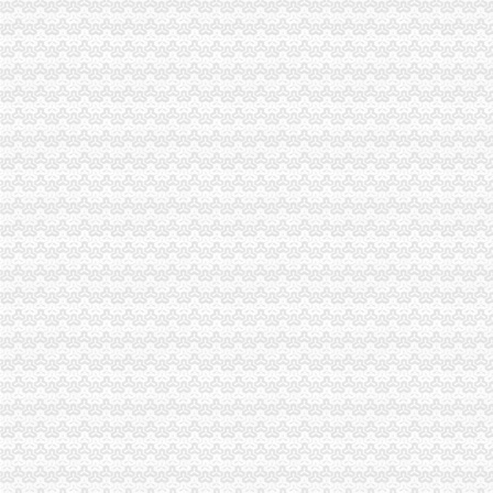
空港新城为西安而来,它会否撬动西安房价？_房产资讯_房天下
成都天府国际空港新城政务中心办件量破万件_国内新闻_大众网
胶州：空港新城拔地起开埠千年再迎金机遇_山东新闻_大众网
成都天府国际空港新城想造成什么样子？_百度知道
吴圩那洪一体造南宁空港新城经开区扩容近5倍|楼盘快讯|住朋网|住
成都天府国际空港新城将开设临空政务服务分中心_网易新闻
【重庆市远银服务有限公司_渝北回兴空港新城24小时专业开换
关注：合肥人买房空港新城均价6K！经开1.4W加推卖疯！-导购-合肥
空港新城西安对外开放的空中大通道_网易新闻
中国建设银行股份有限公司咸空港新城支行