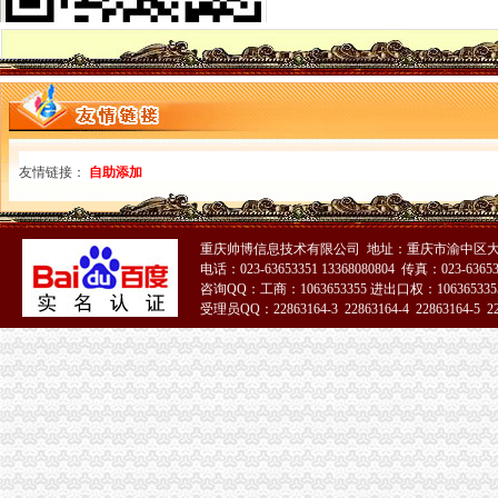
空港新城高层电梯啥时能开【西营城吧】_百度贴吧
西安空港新城装修
空港新城核心区地铁口商铺新城保利天地商铺即将开售！,南京江宁
机场快线K04开通可直达空港新城枢纽站_搜狐新闻_搜狐网
胶州：空港新城拔地起开埠千年再迎金机遇_山东新闻_大众网
路斌到新蒲经开区及空港新城督察创文工作—在线播放—优酷网,
【狐侃NO.147】经开区也有超级综合体了绿地空港新城已在拿地-南昌
友情链接：
自助添加
经开北现5000+空港新城纯新盘一览-合肥新房网-房天下
空港新城为西安而来,它会否撬动西安房价？_房产资讯_房天下
成都天府国际空港新城政务中心办件量破万件_国内新闻_大众网
胶州：空港新城拔地起开埠千年再迎金机遇_山东新闻_大众网
重庆帅博信息技术有限公司 地址：重庆市渝中区大
电话：023-63653351 13368080804 传真：023-6365
成都天府国际空港新城想造成什么样子？_百度知道
咨询QQ：工商：1063653355 进出口权：1063653355
吴圩那洪一体造南宁空港新城经开区扩容近5倍|楼盘快讯|住朋网|住
受理员QQ：22863164-3 22863164-4 22863164-5 228
成都天府国际空港新城将开设临空政务服务分中心_网易新闻
51La
【重庆市远银服务有限公司_渝北回兴空港新城24小时专业开换
关注：合肥人买房空港新城均价6K！经开1.4W加推卖疯！-导购-合肥
空港新城西安对外开放的空中大通道_网易新闻
中国建设银行股份有限公司咸空港新城支行
空港新城开公司
空港新城列入住建部重大计划这些低价盘身价要涨-合肥搜狐焦点
空港新城房价网,2018空港新城房价走势图,重庆渝北空港新城二手房