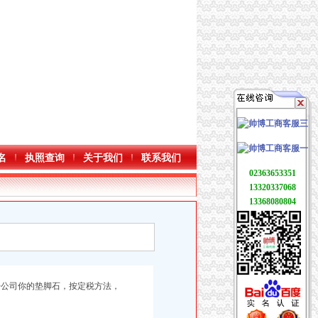
名
执照查询
关于我们
联系我们
02363653351
13320337068
13368080804
开公司
你的垫脚
石，按定税方法，