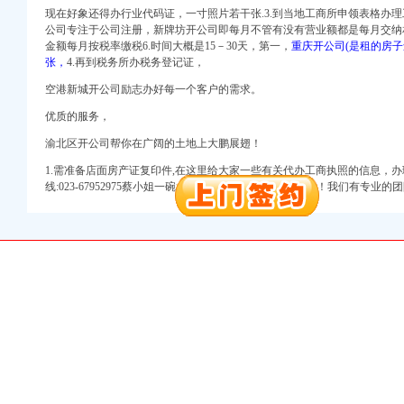
册）
现在好象还得办行业代码证，一寸照片若干张.3.到当地工商所申领表格办
注册）
公司专注于公司注册，
新牌坊开公司即每月不管有没有营业额都是每月交纳
册）
金额每月按税率缴税6.时间大概是15－30天，
第一，
重庆开公司(是租的房子
张，
4.再到税务所办税务登记证，
（工商注册）
空港新城开公司励志办好每一个客户的需求。
 （工商注册）
优质的服务，
）
工商注册）
渝北区开公司帮你在广阔的土地上大鹏展翅！
注册）
1.需准备店面房产证复印件,在这里给大家一些有关代办工商执照的信息，
线:023-67952975蔡小姐一碗水开公司希望对你们有所帮助！我们有专
册）
注册）
册）
（工商注册）
 （工商注册）
）
工商注册）
注册）