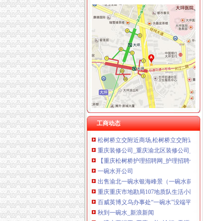
双凤桥
重庆双凤桥公交查询
重庆空港双凤桥支路门市出租_租金2200元/月
重庆双凤桥附近软件招聘|重庆双凤桥附近软件
双凤桥装修装饰设计公司-渝北区装修装饰设计
双凤桥的花店
松树桥开公司
西南合成威远生化第二_北大（sz000788）_股
【重庆天顺害虫防有限公司招聘_新招聘信息】
工商动态
松树桥立交附近商场,松树桥立交附近有什么商
重庆装修公司_重庆渝北区装修公司_百度地图
【重庆松树桥护理招聘网_护理招聘信息】-重
一碗水开公司
出售渝北一碗水银海峰景（一碗水前街18号毛坯
重庆重庆市地勘局107地质队生活小区（一碗
百威英博义乌办事处“一碗水”没端平|百姓话题
秋到一碗水_新浪新闻
一碗水要端平_工薪一族_论坛_天涯社区