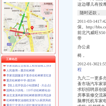
这边哪儿有按
随时还款，
松树桥开公司
2011-03-
松树桥公司,松树桥电话,1502,,_重庆房屋家居维
保。http://bbs.cq
重庆松树桥到新开寺可乘坐公交车：201路、201路中级-重庆公交车网
共同谱写松中教育梦——重庆市松树桥中学校长刘庆先2015新春寄语-
前北汽威旺S5
杨勇：#新牌坊地面下陷#松树
带
松树桥中学推名师新秀精品课展示大赛获佳绩-教育频道-华龙网
办公桌
【重庆松树桥其他招聘网_其他招聘信息】-重庆智联招聘
松树桥在爪子,把马路轧断了_重庆_论坛_天涯社区
椅，
【重庆松树桥护理招聘网_护理招聘信息】-重庆智联招聘
工商动态
李家花园立交改造工程全面竣工|李家花园|红旗河沟|松树桥_新浪新闻
2012-01-3
人民微博---重庆松树桥
程
李家花园隧道不复存在松树桥至红旗河沟方向通车_凤凰资讯
重庆松树桥中学-搜百科
九六二一更多办
【陌上花开饮品小站团购】-大众点评网团购重庆站
蚤市场汽车家装
国网永川供电：110千伏松树桥站全停改造——人民网·重庆视窗—重
求职招聘原创
渝北龙溪冉家坝松树桥新牌坊周边换-直辖市重庆
房事装修交流
松树桥餐饮油烟机安装%2c厨房风机维修%2c烟道制作安装图-公司动
脑摩托机车家电
重庆江北清洁公司红旗河沟清洁公司松树桥清洁公司-江北保洁|重庆酷