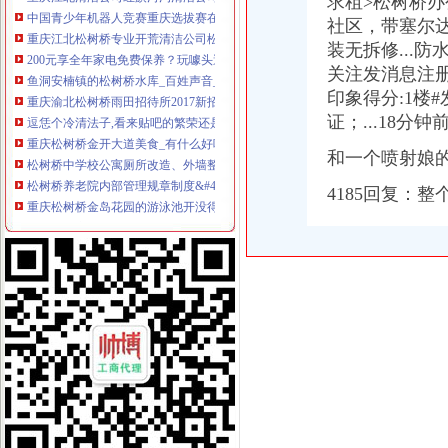
求租>松树桥
中国青少年机器人竞赛重庆选拔赛在松树桥中学开赛-新华网重庆频道
重庆江北松树桥专业开荒清洁公司松树桥开荒清洁多少钱-久久信息网
社区，带塞尔
200元享全年家电免费保养？玩噱头遭质疑|家电|免费|公司_新浪新闻
装无拆修...
鱼洞安楠镇的松树桥水库_百姓声音_论坛_天涯社区
关注发消息注册日期
重庆渝北松树桥雨田招待所2017新招聘信息_电话_地址-58企业名录
印象得分:1楼
逗恁个冷清法子,看来贴吧的繁荣还是离不开【松树桥中学吧】_百
证；...18分钟
重庆松树桥金开大道美食_有什么好吃的-团购_大众点评网-大众点评网
松树桥中学校公寓厕所改造、外墙整及学术报告厅维修工程-中
和一个喷射娘的
松树桥养老院内部管理规章制度&#46;doc下载_爱问共享资料
重庆松树桥金岛花园的游泳池开没得_搜问问
4185回复：整
松树桥水库写意/原创-文的日志-网易博客
重庆内河捞：渝北龙溪、冉家坝、新牌坊、北环、松树桥、管道疏通
松树桥大厦渝北楼盘,与松树桥大厦同区域楼盘信息-重庆安居客
有谁知道重庆松树桥那里的东廷印刷搬到哪里去了？-爱问知识人
A江北松树桥搬家公司收费红旗河沟搬家公司搬家-重庆58同城
大石坝大庆村松树桥创鸿恩东原D七区换芯修门开车门保险柜-
松树桥大厦户型图|松树桥大厦房型图_重庆渝北松树桥大厦
松树桥观音桥红旗河沟换芯换装修门-直辖市重庆具
重庆市渝北区海韵房地产经纪服务部松树桥分部
松树桥中课题获成“科学院小院士”_网易新闻中心
松树桥中央空调维修|家用中央空调维修|24H电话（优质商家）-东方供
重庆市渝北区海韵房地产经纪服务部松树桥分部