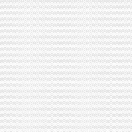
重庆松树桥花卉园附近7天_重庆松树桥花卉园附近7天连酒店-住哪
在江北和沙坪坝之间,比如石门,松树桥,冉家坝,南桥寺,加州等
松树桥中学：们巧手生花开创意无限的班会课
李家花园隧道改造有新进展往松树桥方向通车不堵啦_房产重庆站_腾
悄悄施工“躲猫猫”松树桥近万平方米违法建筑被拆除——凤凰网房
【重庆江北区松树桥游泳馆】江北区松树桥游泳馆团购-重庆拉手网
重庆管道孔：渝北龙溪松树桥人和冉家坝鸳鸯周边下水道疏通-重庆
松树桥花卉园附近酒店_松树桥花卉园附近宾馆_艺龙