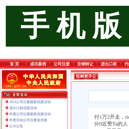
手 机 版
首 页
成功案例
公司注册
注销转让
进出口权
代
松树桥开公
司
2014公司注册最新优惠活动
进出口权优惠活动
年度公司注册最新优惠活动
付1万2开走，tid=&
重庆国洪体育设施有限公司
年度活动公司注册送优惠
分0近赞Ta的
重庆信同广告有限公司 渝沙50万 （工商注册）
公示公告