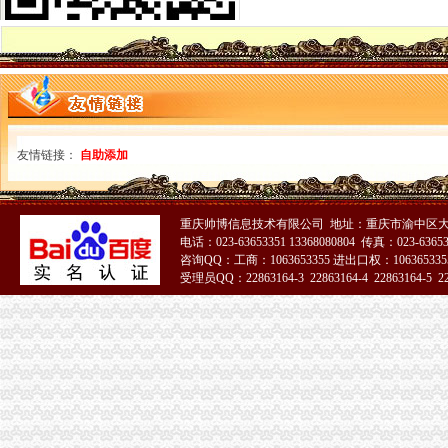
【重庆万佳连超市松树桥店酒店】重庆万佳连超市松树桥店酒店预
松树桥中学举行教育科研课题开题会_财经_环球网
2017年重庆松树桥劳务员年审报名中心_志趣网
2017年重庆松树桥劳务员年审报名中心_志趣网
松树桥立交附近商场,松树桥立交附近有什么商场
悄悄施工“躲猫猫”松树桥近万平方米违法建筑被拆除——凤凰网房
重庆松树桥金堡附近7天_重庆松树桥金堡附近7天连酒店-住哪
友情链接：
自助添加
【重庆江北区松树桥篮球场】江北区松树桥篮球场团购-重庆拉手网
重庆松树桥花卉园附近7天_重庆松树桥花卉园附近7天连酒店-住哪
在江北和沙坪坝之间,比如石门,松树桥,冉家坝,南桥寺,加州等
重庆帅博信息技术有限公司 地址：重庆市渝中区大
松树桥中学：们巧手生花开创意无限的班会课
电话：023-63653351 13368080804 传真：023-6365
李家花园隧道改造有新进展往松树桥方向通车不堵啦_房产重庆站_腾
咨询QQ：工商：1063653355 进出口权：1063653355
悄悄施工“躲猫猫”松树桥近万平方米违法建筑被拆除——凤凰网房
受理员QQ：22863164-3 22863164-4 22863164-5 228
【重庆江北区松树桥游泳馆】江北区松树桥游泳馆团购-重庆拉手网
51La
重庆管道孔：渝北龙溪松树桥人和冉家坝鸳鸯周边下水道疏通-重庆
松树桥花卉园附近酒店_松树桥花卉园附近宾馆_艺龙
松树桥开公司
松树桥公司,松树桥电话,1502,,_重庆房屋家居维
重庆松树桥到新开寺可乘坐公交车：201路、201路中级-重庆公交车网
共同谱写松中教育梦——重庆市松树桥中学校长刘庆先2015新春寄语-
杨勇：#新牌坊地面下陷#松树