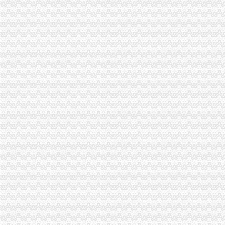
松树桥中学推名师新秀精品课展示大赛获佳绩-教育频道-华龙网
【重庆松树桥其他招聘网_其他招聘信息】-重庆智联招聘
松树桥在爪子,把马路轧断了_重庆_论坛_天涯社区
【重庆松树桥护理招聘网_护理招聘信息】-重庆智联招聘
李家花园立交改造工程全面竣工|李家花园|红旗河沟|松树桥_新浪新闻
人民微博---重庆松树桥
李家花园隧道不复存在松树桥至红旗河沟方向通车_凤凰资讯
重庆松树桥中学-搜百科
【陌上花开饮品小站团购】-大众点评网团购重庆站
国网永川供电：110千伏松树桥站全停改造——人民网·重庆视窗—重
渝北龙溪冉家坝松树桥新牌坊周边换-直辖市重庆
松树桥餐饮油烟机安装%2c厨房风机维修%2c烟道制作安装图-公司动
重庆江北清洁公司红旗河沟清洁公司松树桥清洁公司-江北保洁|重庆酷
中国青少年机器人竞赛重庆选拔赛在松树桥中学开赛-新华网重庆频道
重庆江北松树桥专业开荒清洁公司松树桥开荒清洁多少钱-久久信息网
200元享全年家电免费保养？玩噱头遭质疑|家电|免费|公司_新浪新闻
鱼洞安楠镇的松树桥水库_百姓声音_论坛_天涯社区
重庆渝北松树桥雨田招待所2017新招聘信息_电话_地址-58企业名录
逗恁个冷清法子,看来贴吧的繁荣还是离不开【松树桥中学吧】_百
重庆松树桥金开大道美食_有什么好吃的-团购_大众点评网-大众点评网
松树桥中学校公寓厕所改造、外墙整及学术报告厅维修工程-中