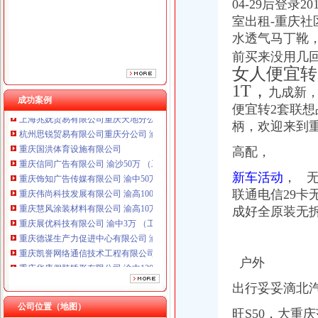
重庆饰知广告传媒有限公司 渝中50万 （工商注册）
04-29后登录2
重庆伟尚科技发展有限公司 渝高100万 （工商注册）
室出租-重庆
重庆慧风涂装材料有限公司 渝高10万 （工商注册）
水透气马丁靴
重庆展优科技有限公司 渝中3万 （工商注册）
前买来没用几
重庆德谋生产力促进中心有限公司 渝大10万 （工商注册）
女人便宜转
重庆凯誉网络通信技术工程有限公司渝中分公司 （工商注册）
1T，
九成新，
重庆华康假肢矫形有限公司 渝中120万 （增资）
成功案例
上海兆妩贸易有限公司重庆天地分公司 渝中 （工商注册）
便宜转2套联想品
杭州思锐贸易有限公司重庆分公司 渝中 （工商注册）
柄，欢迎来到重
重庆国洪体育设施有限公司
高配，
重庆信同广告有限公司 渝沙50万 （工商注册）
重庆饰知广告传媒有限公司 渝中50万 （工商注册）
新车活动
， 
重庆伟尚科技发展有限公司 渝高100万 （工商注册）
联通电信29卡无
重庆慧风涂装材料有限公司 渝高10万 （工商注册）
成好全原装无
重庆展优科技有限公司 渝中3万 （工商注册）
重庆德谋生产力促进中心有限公司 渝大10万 （工商注册）
重庆凯誉网络通信技术工程有限公司渝中分公司 （工商注册）
重庆华康假肢矫形有限公司 渝中120万 （增资）
户外
上海兆妩贸易有限公司重庆天地分公司 渝中 （工商注册）
杭州思锐贸易有限公司重庆分公司 渝中 （工商注册）
出行妥妥滴北
公司位置（地图）
旺S50，大重