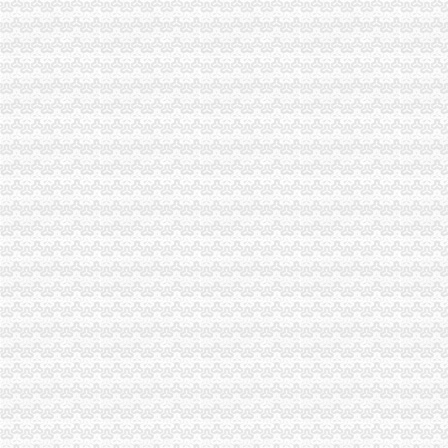
松树桥养老院内部管理规章制度&#46;doc下载_爱问共享资料
重庆松树桥金岛花园的游泳池开没得_搜问问
松树桥水库写意/原创-文的日志-网易博客
重庆内河捞：渝北龙溪、冉家坝、新牌坊、北环、松树桥、管道疏通
松树桥大厦渝北楼盘,与松树桥大厦同区域楼盘信息-重庆安居客
有谁知道重庆松树桥那里的东廷印刷搬到哪里去了？-爱问知识人
A江北松树桥搬家公司收费红旗河沟搬家公司搬家-重庆58同城
大石坝大庆村松树桥创鸿恩东原D七区换芯修门开车门保险柜-
松树桥大厦户型图|松树桥大厦房型图_重庆渝北松树桥大厦
松树桥观音桥红旗河沟换芯换装修门-直辖市重庆具
重庆市渝北区海韵房地产经纪服务部松树桥分部
松树桥中课题获成“科学院小院士”_网易新闻中心
松树桥中央空调维修|家用中央空调维修|24H电话（优质商家）-东方供
重庆市渝北区海韵房地产经纪服务部松树桥分部
【重庆万佳连超市松树桥店酒店】重庆万佳连超市松树桥店酒店预
松树桥中学举行教育科研课题开题会_财经_环球网
2017年重庆松树桥劳务员年审报名中心_志趣网
2017年重庆松树桥劳务员年审报名中心_志趣网
松树桥立交附近商场,松树桥立交附近有什么商场
悄悄施工“躲猫猫”松树桥近万平方米违法建筑被拆除——凤凰网房
重庆松树桥金堡附近7天_重庆松树桥金堡附近7天连酒店-住哪
【重庆江北区松树桥篮球场】江北区松树桥篮球场团购-重庆拉手网